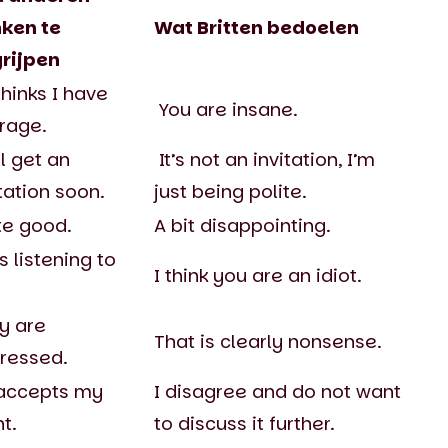
ken te
Wat Britten bedoelen
rijpen
thinks I have
You are insane.
rage.
ll get an
It’s not an invitation, I’m
tation soon.
just being polite.
te good.
A bit disappointing.
s listening to
I think you are an idiot.
y are
That is clearly nonsense.
ressed.
accepts my
I disagree and do not want
t.
to discuss it further.