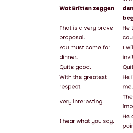
Wat Britten zeggen
den
beg
That is a very brave
He 
proposal.
cou
You must come for
I wi
dinner.
invi
Quite good.
Qui
With the greatest
He i
respect
me.
The
Very interesting.
imp
He 
I hear what you say.
poin