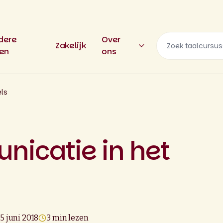
dere
Over
Zakelijk
len
ons
ls
icatie in het
15 juni 2018
3 min lezen