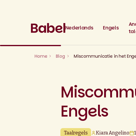
Skip
to
content
An
Nederlands
Engels
ta
Home
Blog
Miscommunicatie in het Enge
Miscommun
Engels
Taalregels
Kiara Angelino