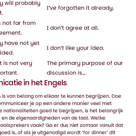
y will probably
I’ve forgotten it already.
t.
s not far from
I don’t agree at all.
eement.
y have not yet
I don’t like your idea.
ided.
t is not very
The primary purpose of our
ortant.
discussion is…
atie in het Engels
 is van belang om elkaar te kunnen begrijpen. Doe
 communiceer je op een andere manier veel met
ationaliteiten goed te begrijpen, is het belangrijk
ur en de eigenaardigheden van de taal. Welke
taalsprekers vaak? Ga er dus niet zomaar vanuit dat
goed is, of als je uitgenodigd wordt ‘for dinner’ dit