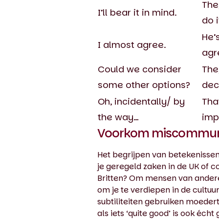
The
I’ll bear it in mind.
do i
He’
I almost agree.
agr
Could we consider
The
some other options?
dec
Oh, incidentally/ by
Tha
the way…
imp
Voorkom miscommunic
Het begrijpen van betekenissen
je geregeld zaken in de UK of
Britten? Om mensen van andere n
om je te verdiepen in de cultu
subtiliteiten gebruiken moeder
als iets ‘quite good’ is ook écht 