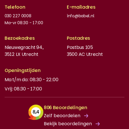
Telefoon
E-mailadres
Werken bij
030 227 0008
info@babel.nl
Nieuws en updates
Ma-vr 08:30 - 17:00
Boeken bestellen
Bezoekadres
Postadres
Instaptoets
Nieuwegracht 94,
Postbus 105
3512 LX Utrecht
3500 AC Utrecht
MyBabel
NT2
Openingstijden
Ma t/m do: 08:30 - 22:00
DUO-lening
Vrij: 08:30 - 17:00
806 Beoordelingen
Zelf beoordelen
Bekijk beoordelingen