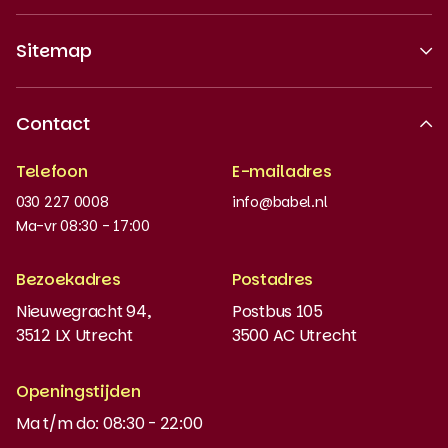
Sitemap
Over ons
Contact
Erkende kwaliteit
Telefoon
E-mailadres
Werken bij
030 227 0008
info@babel.nl
Nieuws en updates
Ma-vr 08:30 - 17:00
Boeken bestellen
Bezoekadres
Postadres
Instaptoets
Nieuwegracht 94,
Postbus 105
3512 LX Utrecht
3500 AC Utrecht
MyBabel
NT2
Openingstijden
Ma t/m do: 08:30 - 22:00
DUO-lening