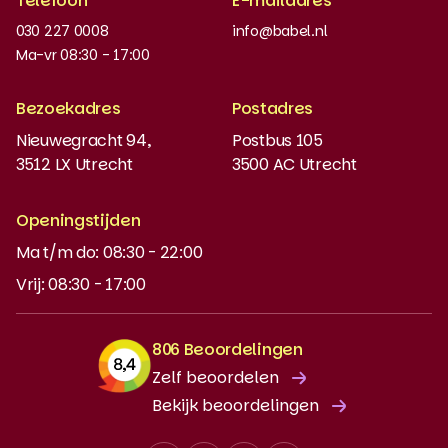
Telefoon
E-mailadres
Werken bij
030 227 0008
info@babel.nl
Nieuws en updates
Ma-vr 08:30 - 17:00
Boeken bestellen
Bezoekadres
Postadres
Instaptoets
Nieuwegracht 94,
Postbus 105
3512 LX Utrecht
3500 AC Utrecht
MyBabel
NT2
Openingstijden
Ma t/m do: 08:30 - 22:00
DUO-lening
Vrij: 08:30 - 17:00
806 Beoordelingen
Zelf beoordelen
Bekijk beoordelingen