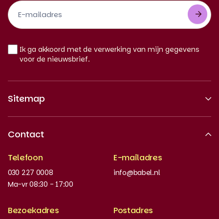
Footer
Newsletter
NL
Ik ga akkoord met de verwerking van mijn gegevens
voor de nieuwsbrief.
Sitemap
Over ons
Contact
Erkende kwaliteit
Telefoon
E-mailadres
Werken bij
030 227 0008
info@babel.nl
Nieuws en updates
Ma-vr 08:30 - 17:00
Boeken bestellen
Bezoekadres
Postadres