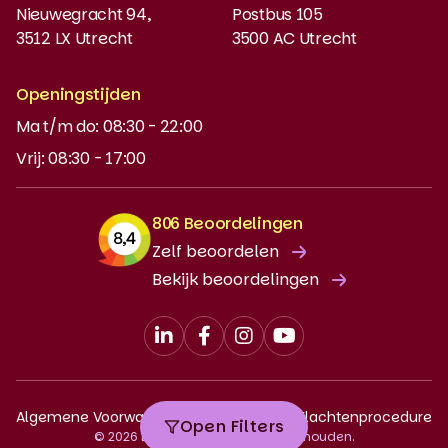
Instaptoets
Nieuwegracht 94,
Postbus 105
3512 LX Utrecht
3500 AC Utrecht
MyBabel
NT2
Openingstijden
Ma t/m do: 08:30 - 22:00
DUO-lening
Vrij: 08:30 - 17:00
806 Beoordelingen
Zelf beoordelen
Bekijk beoordelingen
Algemene Voorwaarden
Privacy Policy
Klachtenprocedure
Open Filters
© 2026 Babel. Alle rechten voorbehouden.