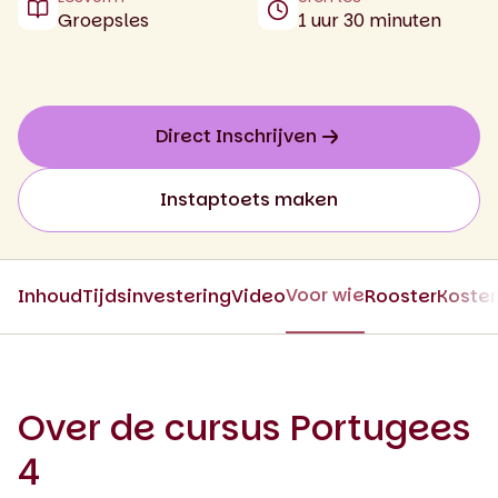
Groepsles
1 uur 30 minuten
Direct Inschrijven
Instaptoets maken
Voor wie
Inhoud
Tijdsinvestering
Video
Rooster
Koste
Over de cursus Portugees
4