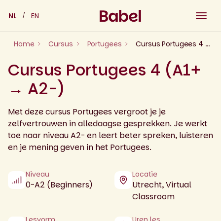
Skip
NL
EN
to
content
Home
Cursus
Portugees
Cursus Portugees 4 (A1+ → A2-)
Cursus Portugees 4 (A1+
→ A2-)
Met deze cursus Portugees vergroot je je
zelfvertrouwen in alledaagse gesprekken. Je werkt
toe naar niveau A2- en leert beter spreken, luisteren
en je mening geven in het Portugees.
Niveau
Locatie
0-A2 (Beginners)
Utrecht, Virtual
Classroom
Lesvorm
Uren les