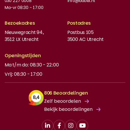
030 227 0008
info@babel.nl
Nieuws en updates
Ma-vr 08:30 - 17:00
Boeken bestellen
Bezoekadres
Postadres
Instaptoets
Nieuwegracht 94,
Postbus 105
3512 LX Utrecht
3500 AC Utrecht
MyBabel
NT2
Openingstijden
Ma t/m do: 08:30 - 22:00
DUO-lening
Vrij: 08:30 - 17:00
806 Beoordelingen
Zelf beoordelen
Bekijk beoordelingen