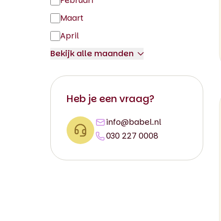
Februari
Maart
April
Bekijk alle maanden
Mei
Juni
Juli
Heb je een vraag?
Augustus
info@babel.nl
September
030 227 0008
Oktober
November
December