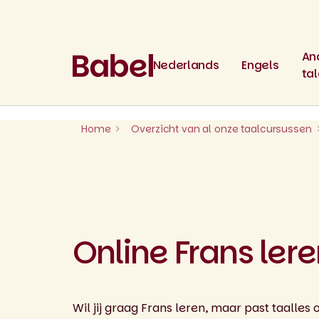
Skip
to
content
An
Nederlands
Engels
ta
Home
Overzicht van al onze taalcursussen
Online Frans ler
Wil jij graag Frans leren, maar past taalles o