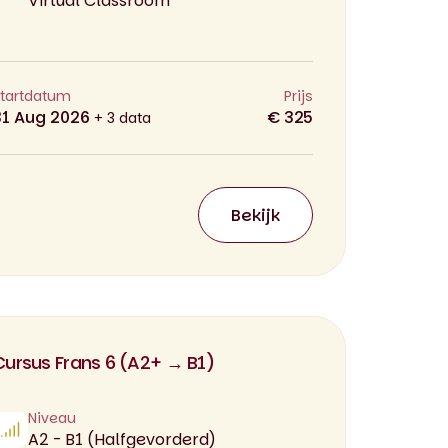
Virtual Classroom
tartdatum
Prijs
31 Aug 2026
€ 325
+ 3 data
Bekijk
Cursus Frans 6 (A2+ → B1)
Niveau
A2 - B1 (Halfgevorderd)