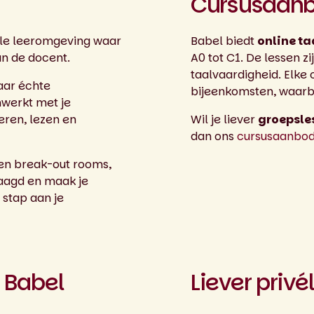
Cursusaanb
tale leeromgeving waar
Babel biedt
online t
an de docent.
A0 tot C1. De lessen z
taalvaardigheid. Elke 
aar échte
bijeenkomsten, waarbij
werkt met je
eren, lezen en
Wil je liever
groepsle
dan ons
cursusaanbod 
n en break-out rooms,
edaagd en maak je
 stap aan je
j Babel
Liever privé