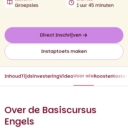
Groepsles
1 uur 45 minuten
Direct Inschrijven
Instaptoets maken
Voor wie
Inhoud
Tijdsinvestering
Video
Rooster
Koste
Over de Basiscursus
Engels