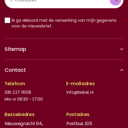
Newsletter
NL
Ik ga akkoord met de verwerking van mijn gegevens
voor de nieuwsbrief.
Sitemap
Over ons
Contact
Erkende kwaliteit
Telefoon
E-mailadres
Werken bij
030 227 0008
info@babel.nl
Nieuws en updates
Ma-vr 08:30 - 17:00
Boeken bestellen
Bezoekadres
Postadres
Instaptoets
Nieuwegracht 94,
Postbus 105