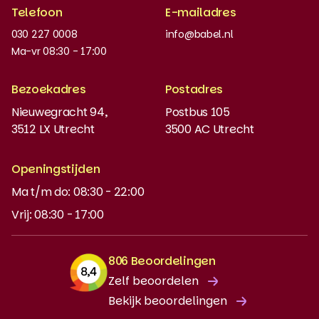
Telefoon
E-mailadres
Werken bij
030 227 0008
info@babel.nl
Nieuws en updates
Ma-vr 08:30 - 17:00
Boeken bestellen
Bezoekadres
Postadres
Instaptoets
Nieuwegracht 94,
Postbus 105
3512 LX Utrecht
3500 AC Utrecht
MyBabel
NT2
Openingstijden
Ma t/m do: 08:30 - 22:00
DUO-lening
Vrij: 08:30 - 17:00
806 Beoordelingen
Zelf beoordelen
Bekijk beoordelingen