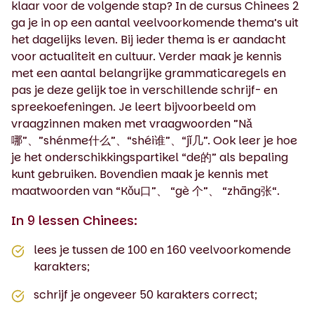
klaar voor de volgende stap? In de cursus Chinees 2
ga je in op een aantal veelvoorkomende thema’s uit
het dagelijks leven. Bij ieder thema is er aandacht
voor actualiteit en cultuur. Verder maak je kennis
met een aantal belangrijke grammaticaregels en
pas je deze gelijk toe in verschillende schrijf- en
spreekoefeningen. Je leert bijvoorbeeld om
vraagzinnen maken met vraagwoorden ”Nǎ
哪”、”shénme什么”、“shéi谁”、“jǐ几”. Ook leer je hoe
je het onderschikkingspartikel “de的” als bepaling
kunt gebruiken. Bovendien maak je kennis met
maatwoorden van “Kǒu​口”、 “gè ​个”、 “zhāng​张“.
In 9 lessen Chinees:
lees je tussen de 100 en 160 veelvoorkomende
karakters;
schrijf je ongeveer 50 karakters correct;