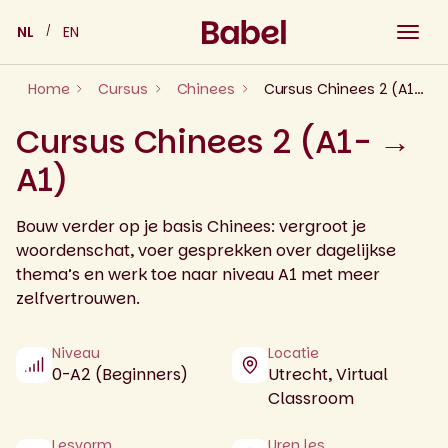
Skip
NL
EN
to
content
Home
Cursus
Chinees
Cursus Chinees 2 (A1- → A1)
Cursus Chinees 2 (A1- →
A1)
Bouw verder op je basis Chinees: vergroot je
woordenschat, voer gesprekken over dagelijkse
thema’s en werk toe naar niveau A1 met meer
zelfvertrouwen.
Niveau
Locatie
0-A2 (Beginners)
Utrecht, Virtual
Classroom
Lesvorm
Uren les