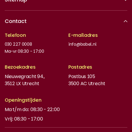
Over ons
Contact
Erkende kwaliteit
Telefoon
E-mailadres
Werken bij
030 227 0008
info@babel.nl
Nieuws en updates
Ma-vr 08:30 - 17:00
Boeken bestellen
Bezoekadres
Postadres
Instaptoets
Nieuwegracht 94,
Postbus 105
3512 LX Utrecht
3500 AC Utrecht
MyBabel
NT2
Openingstijden
Ma t/m do: 08:30 - 22:00
DUO-lening
Vrij: 08:30 - 17:00