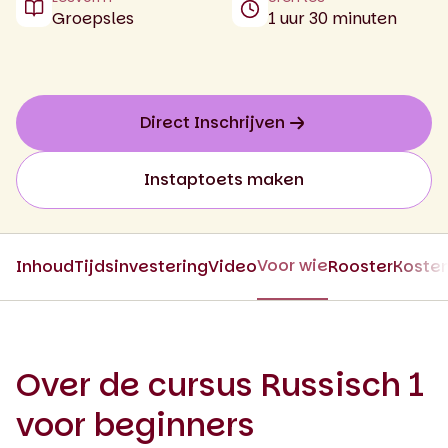
Groepsles
1 uur 30 minuten
Direct Inschrijven
Instaptoets maken
Voor wie
Inhoud
Tijdsinvestering
Video
Rooster
Koste
Over de cursus Russisch 1
voor beginners