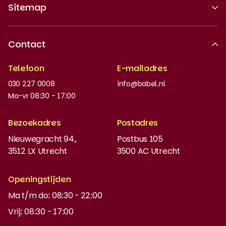
Sitemap
Over ons
Contact
Erkende kwaliteit
Telefoon
E-mailadres
Werken bij
030 227 0008
info@babel.nl
Nieuws en updates
Ma-vr 08:30 - 17:00
Boeken bestellen
Bezoekadres
Postadres
Instaptoets
Nieuwegracht 94,
Postbus 105
3512 LX Utrecht
3500 AC Utrecht
MyBabel
NT2
Openingstijden
Ma t/m do: 08:30 - 22:00
DUO-lening
Vrij: 08:30 - 17:00