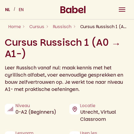
Skip
NL
EN
to
content
Home
Cursus
Russisch
Cursus Russisch 1 (A0 → A1-)
Cursus Russisch 1 (A0 →
A1-)
Leer Russisch vanaf nul: maak kennis met het
cyrillisch alfabet, voer eenvoudige gesprekken en
bouw zelfvertrouwen op. Je werkt toe naar niveau
A1- met praktische oefeningen.
Niveau
Locatie
0-A2 (Beginners)
Utrecht, Virtual
Classroom
Lesvorm
Uren les