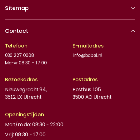
Sitemap
Over ons
Contact
Erkende kwaliteit
Telefoon
E-mailadres
Werken bij
030 227 0008
info@babel.nl
Nieuws en updates
Ma-vr 08:30 - 17:00
Boeken bestellen
Bezoekadres
Postadres
Instaptoets
Nieuwegracht 94,
Postbus 105
3512 LX Utrecht
3500 AC Utrecht
MyBabel
NT2
Openingstijden
Ma t/m do: 08:30 - 22:00
DUO-lening
Vrij: 08:30 - 17:00