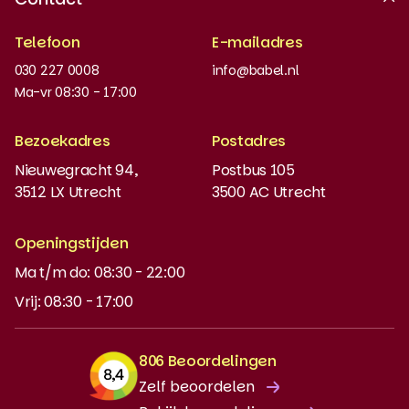
Erkende kwaliteit
Telefoon
E-mailadres
Werken bij
030 227 0008
info@babel.nl
Nieuws en updates
Ma-vr 08:30 - 17:00
Boeken bestellen
Bezoekadres
Postadres
Instaptoets
Nieuwegracht 94,
Postbus 105
3512 LX Utrecht
3500 AC Utrecht
MyBabel
NT2
Openingstijden
Ma t/m do: 08:30 - 22:00
DUO-lening
Vrij: 08:30 - 17:00
806 Beoordelingen
Zelf beoordelen