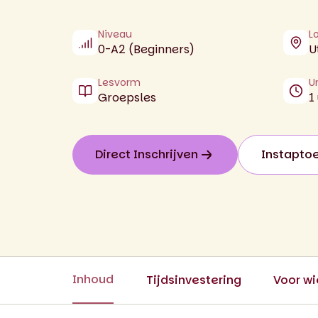
Niveau
L
0-A2 (Beginners)
U
Lesvorm
U
Groepsles
1
Direct Inschrijven
Instapto
Inhoud
Tijdsinvestering
Voor wi