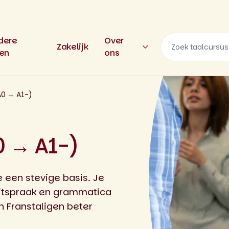
dere
Over
Zakelijk
len
ons
A0 → A1-)
0 → A1-)
 een stevige basis. Je
uitspraak en grammatica
en Franstaligen beter