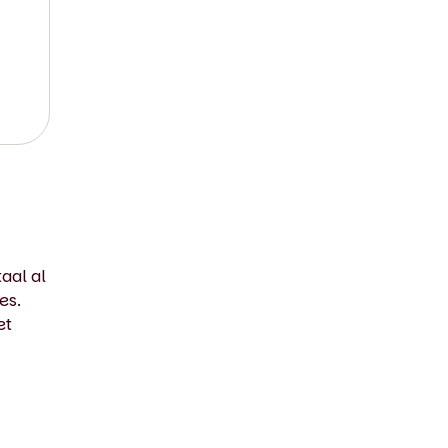
taal al
es.
et