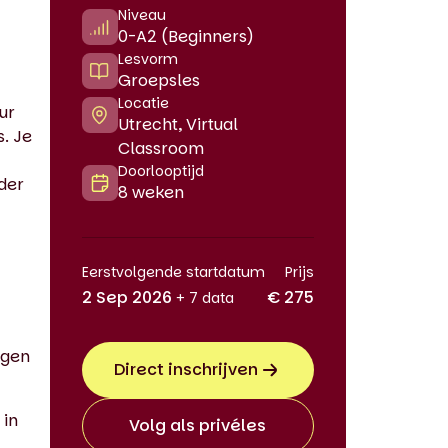
Niveau
0-A2 (Beginners)
Lesvorm
Groepsles
Locatie
ur
Utrecht, Virtual
s. Je
Classroom
Doorlooptijd
der
8 weken
Eerstvolgende startdatum
Prijs
2 Sep 2026
€ 275
+ 7 data
egen
Direct inschrijven
 in
Volg als privéles