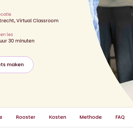
ocatie
trecht, Virtual Classroom
ren les
 uur 30 minuten
ets maken
e
Rooster
Kosten
Methode
FAQ