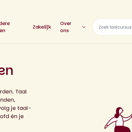
dere
Over
Zakelijk
len
ons
en
rden. Taal
anden,
olg je taal-
ofd én je