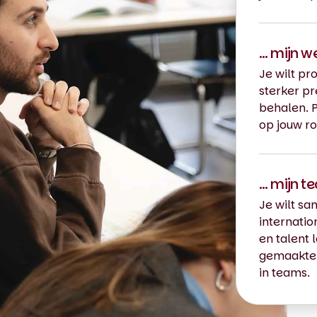
… mijn w
Je wilt p
sterker pr
behalen. P
op jouw r
… mijn t
Je wilt s
internati
en talent 
gemaakte 
in teams.