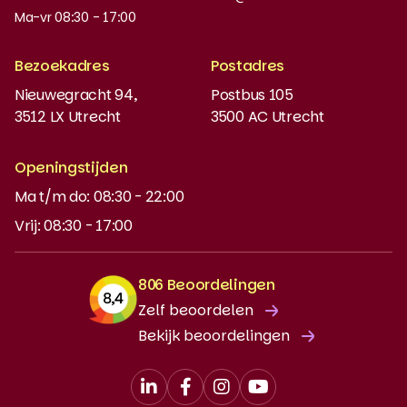
Nieuws en updates
Ma-vr 08:30 - 17:00
Boeken bestellen
Bezoekadres
Postadres
Instaptoets
Nieuwegracht 94,
Postbus 105
3512 LX Utrecht
3500 AC Utrecht
MyBabel
NT2
Openingstijden
Ma t/m do: 08:30 - 22:00
DUO-lening
Vrij: 08:30 - 17:00
806 Beoordelingen
Zelf beoordelen
Bekijk beoordelingen