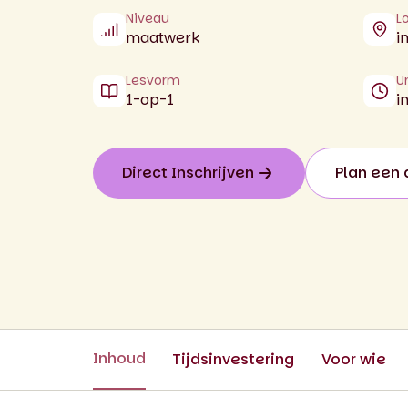
Niveau
L
maatwerk
i
Lesvorm
U
1-op-1
i
Direct Inschrijven
Plan een 
Inhoud
Tijdsinvestering
Voor wie