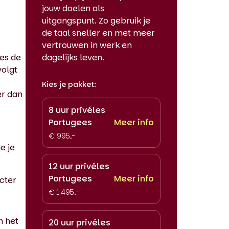
jouw doelen als
uitgangspunt. Zo gebruik je
de taal sneller en met meer
vertrouwen in werk en
ees de
dagelijks leven.
volgt
Kies je pakket:
er dan
8 uur privéles
Portugees
Meer info
€ 995,-
e je
12 uur privéles
Portugees
Meer info
cter
€ 1.495,-
n het
20 uur privéles