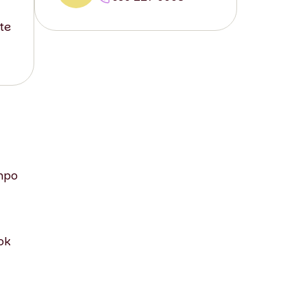
 te
empo
ok