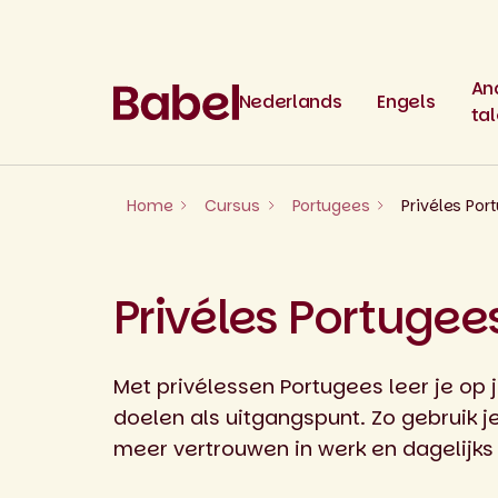
Skip
to
content
An
Nederlands
Engels
ta
Home
Cursus
Portugees
Privéles Por
Privéles Portugee
Met privélessen Portugees leer je op
doelen als uitgangspunt. Zo gebruik j
meer vertrouwen in werk en dagelijks 