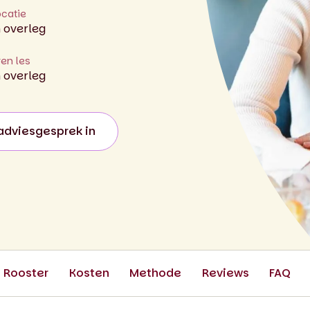
ocatie
n overleg
ren les
n overleg
adviesgesprek in
;
Rooster
Kosten
Methode
Reviews
FAQ