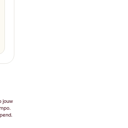
p jouw
empo.
epend.