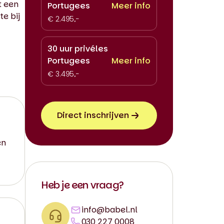
t een
Portugees
Meer info
te bij
€ 2.495,-
30 uur privéles
Portugees
Meer info
€ 3.495,-
Direct inschrijven
en
Heb je een vraag?
info@babel.nl
030 227 0008