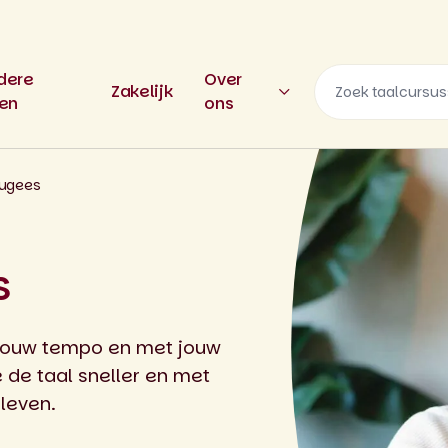
dere
Over
Zakelijk
len
ons
tugees
s
 jouw tempo en met jouw
e de taal sneller en met
leven.