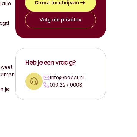
Direct inschrijven
 alle
Volg als privéles
aagd
Heb je een vraag?
p weet
examen
info@babel.nl
030 227 0008
n je