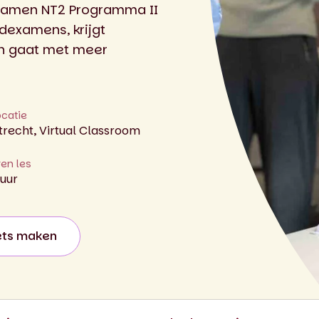
sexamen NT2 Programma II
dexamens, krijgt
en gaat met meer
ocatie
trecht, Virtual Classroom
ren les
 uur
ets maken