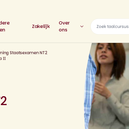
dere
Over
Zakelijk
len
ons
ining Staatsexamen NT2
 II
T2