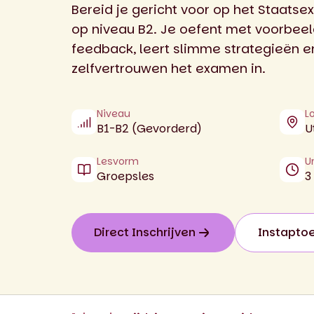
Bereid je gericht voor op het Staat
op niveau B2. Je oefent met voorbeel
feedback, leert slimme strategieën 
zelfvertrouwen het examen in.
Niveau
L
B1-B2 (Gevorderd)
U
Lesvorm
U
Groepsles
3
Direct Inschrijven
Instapto