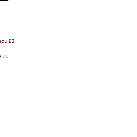
eau B2
s de