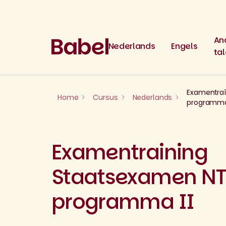
Skip
to
content
An
Nederlands
Engels
ta
Examentra
Home
Cursus
Nederlands
programma
Examentraining
Staatsexamen N
programma II