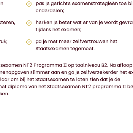
en
pas je gerichte examenstrategieën toe bij
onderdelen;
steren,
herken je beter wat er van je wordt gevr
tijdens het examen;
ruk;
ga je met meer zelfvertrouwen het
Staatsexamen tegemoet.
taatsexamen NT2 Programma II op taalniveau B2. Na afloo
xamenopgaven slimmer aan en ga je zelfverzekerder het 
laar om bij het Staatsexamen te laten zien dat je de
 het diploma van het Staatsexamen NT2 programma II be
ken.