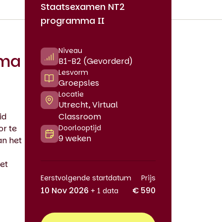
Staatsexamen NT2
programma II
Niveau
mma
B1-B2 (Gevorderd)
Lesvorm
Groepsles
Locatie
Utrecht, Virtual
id
Classroom
or te
Doorlooptijd
9 weken
an het
et
Eerstvolgende startdatum
Prijs
10 Nov 2026
€ 590
+ 1 data