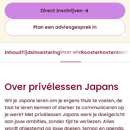
Direct Inschrijven
Plan een adviesgesprek in
Voor wie
Inhoud
Tijdsinvestering
Rooster
Kosten
Meth
Over privélessen Japans
Wil je Japans leren om je ergens thuis te voelen, de
taal te leren kennen of sterker te communiceren op
je werk? Met privélessen Japans werk je doelgericht
aan jouw ambities, zonder tijd te verliezen. Alles
wordt afgestemd op jouw doelen, tempo en agenda.