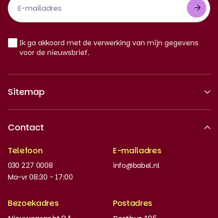
Newsletter
NL
Ik ga akkoord met de verwerking van mijn gegevens
voor de nieuwsbrief.
Sitemap
Over ons
Contact
Erkende kwaliteit
Telefoon
E-mailadres
Werken bij
030 227 0008
info@babel.nl
Nieuws en updates
Ma-vr 08:30 - 17:00
Boeken bestellen
Bezoekadres
Postadres
Instaptoets