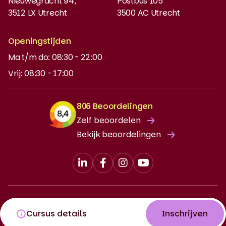
Nieuwegracht 94,
Postbus 105
3512 LX Utrecht
3500 AC Utrecht
MyBabel
NT2
Openingstijden
Ma t/m do: 08:30 - 22:00
DUO-lening
Vrij: 08:30 - 17:00
806 Beoordelingen
Zelf beoordelen
Bekijk beoordelingen
Algemene Voorwaarden
Privacy Policy
Klachtenprocedure
Cursus details
Inschrijven
© 2026 Babel. Alle rechten voorbehouden.