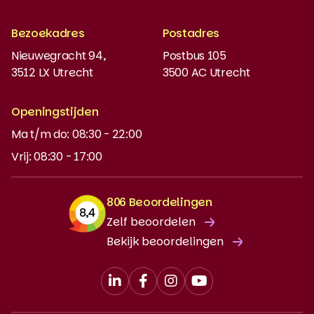
Boeken bestellen
Bezoekadres
Postadres
Instaptoets
Nieuwegracht 94,
Postbus 105
3512 LX Utrecht
3500 AC Utrecht
MyBabel
NT2
Openingstijden
Ma t/m do: 08:30 - 22:00
DUO-lening
Vrij: 08:30 - 17:00
806 Beoordelingen
Zelf beoordelen
Bekijk beoordelingen