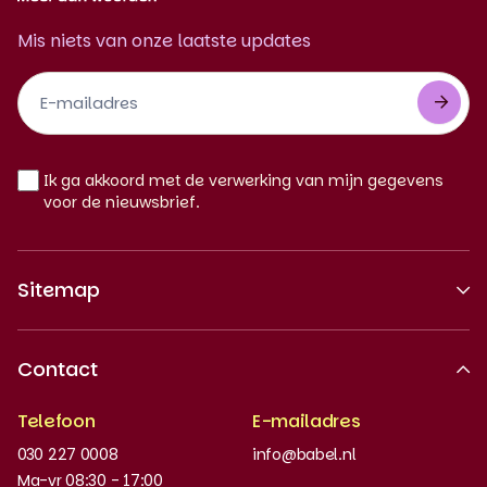
Mis niets van onze laatste updates
Footer
Newsletter
NL
Ik ga akkoord met de verwerking van mijn gegevens
voor de nieuwsbrief.
Sitemap
Over ons
Contact
Erkende kwaliteit
Telefoon
E-mailadres
Werken bij
030 227 0008
info@babel.nl
Nieuws en updates
Ma-vr 08:30 - 17:00