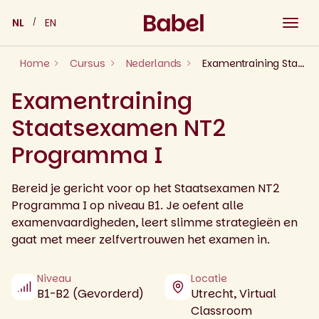
Skip
NL
EN
to
content
Home
Cursus
Nederlands
Examentraining Staatsexamen NT2 Programma I
Examentraining
Staatsexamen NT2
Programma I
Bereid je gericht voor op het Staatsexamen NT2
Programma I op niveau B1. Je oefent alle
examenvaardigheden, leert slimme strategieën en
gaat met meer zelfvertrouwen het examen in.
Niveau
Locatie
B1-B2 (Gevorderd)
Utrecht, Virtual
Classroom