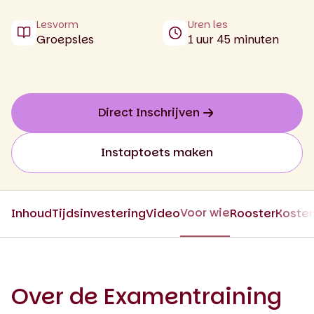
Lesvorm
Uren les
Groepsles
1 uur 45 minuten
Direct Inschrijven
Instaptoets maken
Voor wie
Inhoud
Tijdsinvestering
Video
Rooster
Koste
Over de Examentraining