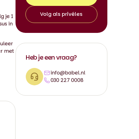
Volg als privéles
g je 1
sus in
muleer
er met
Heb je een vraag?
info@babel.nl
030 227 0008