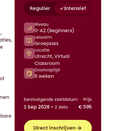
Regulier
Intensief
Niveau
0-A2 (Beginners)
,
Lesvorm
aties,
Groepsles
je
Locatie
Utrecht, Virtual
Classroom
Doorlooptijd
8 weken
of
rmen
Eerstvolgende startdatum
Prijs
1 Sep 2026
€ 595
+ 2 data
nbare
Direct inschrijven