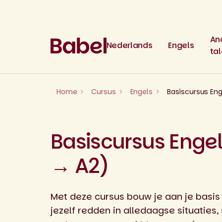
Skip
to
content
An
Nederlands
Engels
ta
Home
Cursus
Engels
Basiscursus Eng
Basiscursus Engel
→ A2)
Met deze cursus bouw je aan je basis i
jezelf redden in alledaagse situaties