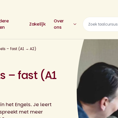
dere
Over
Zakelijk
len
ons
els – fast (A1 → A2)
s – fast (A1
n het Engels. Je leert
, spreekt met meer