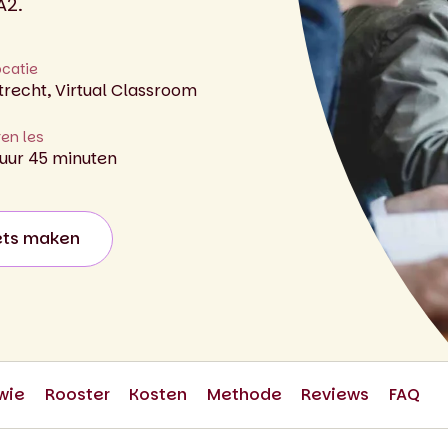
A2.
ocatie
trecht, Virtual Classroom
ren les
 uur 45 minuten
ets maken
wie
Rooster
Kosten
Methode
Reviews
FAQ