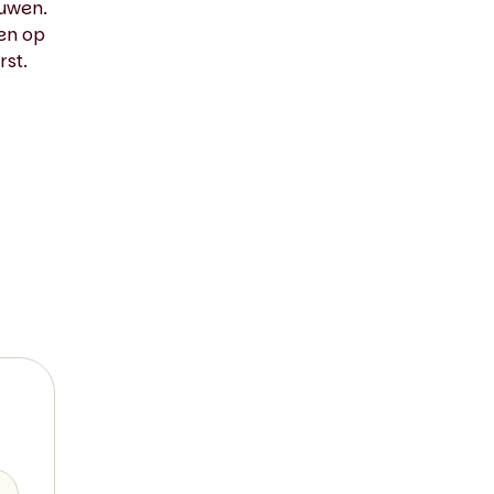
ouwen.
ken op
rst.