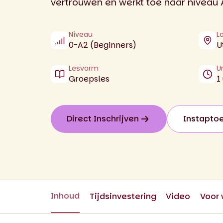
vertrouwen en werkt toe naar niveau 
Niveau
L
0-A2 (Beginners)
U
Lesvorm
U
Groepsles
1
Direct Inschrijven
Instapto
Inhoud
Tijdsinvestering
Video
Voor 