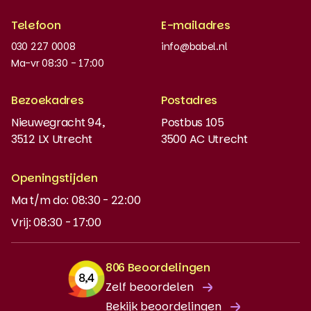
Erkende kwaliteit
Telefoon
E-mailadres
Werken bij
030 227 0008
info@babel.nl
Nieuws en updates
Ma-vr 08:30 - 17:00
Boeken bestellen
Bezoekadres
Postadres
Instaptoets
Nieuwegracht 94,
Postbus 105
3512 LX Utrecht
3500 AC Utrecht
MyBabel
NT2
Openingstijden
Ma t/m do: 08:30 - 22:00
DUO-lening
Vrij: 08:30 - 17:00
806 Beoordelingen
Zelf beoordelen
Bekijk beoordelingen