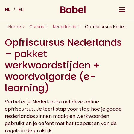
Skip
NL
EN
to
content
Home
Cursus
Nederlands
Opfriscursus Nederlands – pakket werkwoordstijden + woordvolgorde (e-learning)
Opfriscursus Nederlands
– pakket
werkwoordstijden +
woordvolgorde (e-
learning)
Verbeter je Nederlands met deze online
opfriscursus. Je leert stap voor stap hoe je goede
Nederlandse zinnen maakt en werkwoorden
gebruikt en je oefent met het toepassen van de
regels in de praktijk.