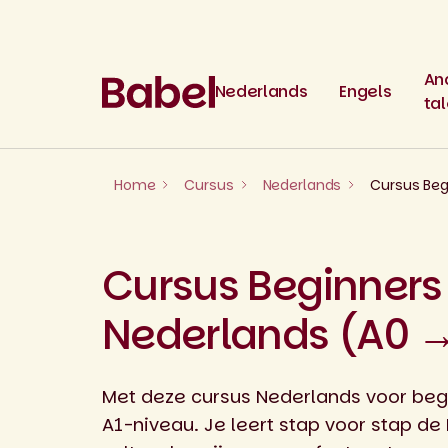
Skip
to
content
An
Nederlands
Engels
ta
Home
Cursus
Nederlands
Cursus Beg
Cursus Beginners
Nederlands (A0 →
Met deze cursus Nederlands voor begi
A1-niveau. Je leert stap voor stap de