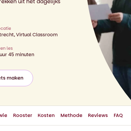
ekken uit het dagelijks
ocatie
trecht, Virtual Classroom
ren les
 uur 45 minuten
ets maken
wie
Rooster
Kosten
Methode
Reviews
FAQ