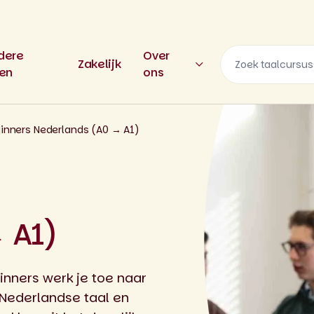
dere
Over
Zakelijk
len
ons
inners Nederlands (A0 → A1)
 A1)
nners werk je toe naar
 Nederlandse taal en