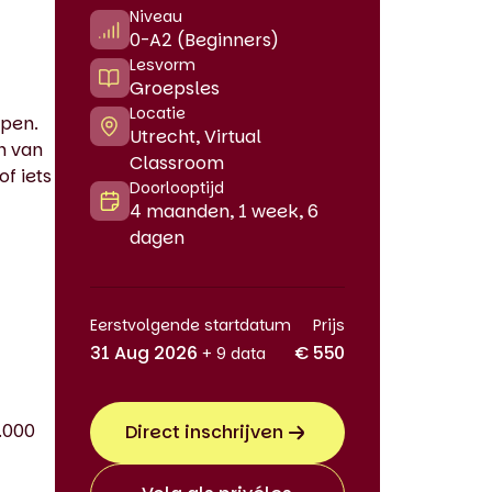
Niveau
0-A2 (Beginners)
Lesvorm
Groepsles
Locatie
jpen.
Utrecht, Virtual
n van
Classroom
f iets
Doorlooptijd
4 maanden, 1 week, 6
dagen
Eerstvolgende startdatum
Prijs
31 Aug 2026
€ 550
+ 9 data
.000
Direct inschrijven