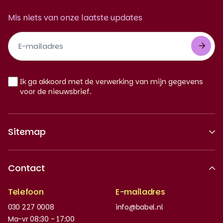
Mis niets van onze laatste updates
Footer
Newsletter
NL
Ik ga akkoord met de verwerking van mijn gegevens
voor de nieuwsbrief.
Sitemap
Over ons
Contact
Erkende kwaliteit
Telefoon
E-mailadres
Werken bij
030 227 0008
info@babel.nl
Nieuws en updates
Ma-vr 08:30 - 17:00