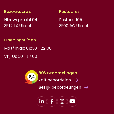
Boeken bestellen
Bezoekadres
Postadres
Instaptoets
Nieuwegracht 94,
Postbus 105
3512 LX Utrecht
3500 AC Utrecht
MyBabel
NT2
Openingstijden
Ma t/m do: 08:30 - 22:00
DUO-lening
Vrij: 08:30 - 17:00
806 Beoordelingen
Zelf beoordelen
Bekijk beoordelingen