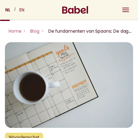
Skip
NL
EN
to
content
Home
Blog
De fundamenten van Spaans: De dagen van de week
Woordenschat