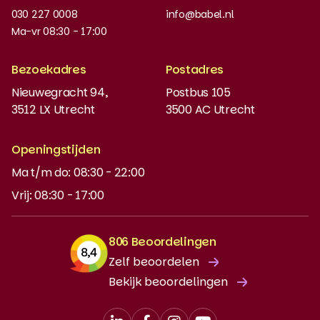
Werken bij
030 227 0008
info@babel.nl
Nieuws en updates
Ma-vr 08:30 - 17:00
Boeken bestellen
Bezoekadres
Postadres
Instaptoets
Nieuwegracht 94,
Postbus 105
3512 LX Utrecht
3500 AC Utrecht
MyBabel
NT2
Openingstijden
Ma t/m do: 08:30 - 22:00
DUO-lening
Vrij: 08:30 - 17:00
806 Beoordelingen
Zelf beoordelen
Bekijk beoordelingen