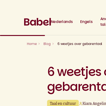
Skip
to
content
An
Nederlands
Engels
ta
Home
Blog
6 weetjes over gebarentaal
6 weetjes 
gebarent
Taal en cultuur
Kiara Angeli