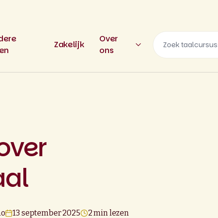
dere
Over
Zakelijk
len
ons
over
aal
no
13 september 2025
2 min lezen