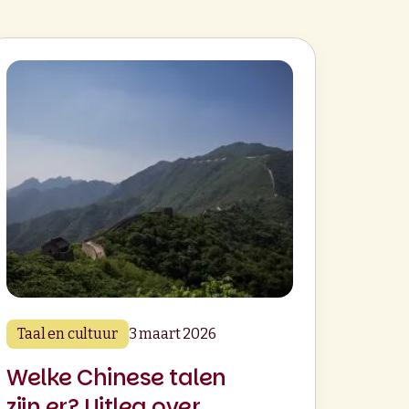
Taal en cultuur
3 maart 2026
Welke Chinese talen
zijn er? Uitleg over