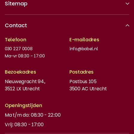
Sitemap
Over ons
Contact
Erkende kwaliteit
Telefoon
E-mailadres
Werken bij
030 227 0008
info@babel.nl
Nieuws en updates
Ma-vr 08:30 - 17:00
Boeken bestellen
Bezoekadres
Postadres
Instaptoets
Nieuwegracht 94,
Postbus 105
3512 LX Utrecht
3500 AC Utrecht
MyBabel
NT2
Openingstijden
Ma t/m do: 08:30 - 22:00
DUO-lening
Vrij: 08:30 - 17:00