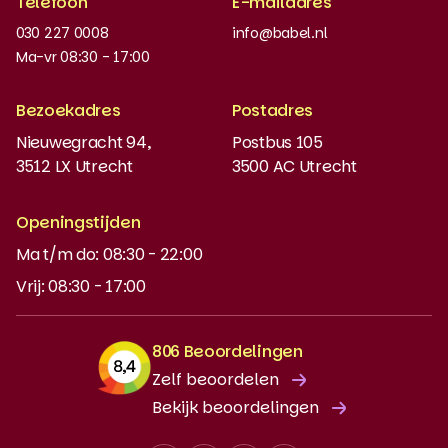
Telefoon
E-mailadres
Werken bij
030 227 0008
info@babel.nl
Nieuws en updates
Ma-vr 08:30 - 17:00
Boeken bestellen
Bezoekadres
Postadres
Instaptoets
Nieuwegracht 94,
Postbus 105
3512 LX Utrecht
3500 AC Utrecht
MyBabel
NT2
Openingstijden
Ma t/m do: 08:30 - 22:00
DUO-lening
Vrij: 08:30 - 17:00
806 Beoordelingen
Zelf beoordelen
Bekijk beoordelingen