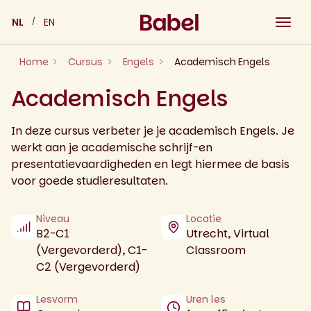
Skip
NL
EN
to
content
Home
Cursus
Engels
Academisch Engels
Academisch Engels
In deze cursus verbeter je je academisch Engels. Je
werkt aan je academische schrijf-en
presentatievaardigheden en legt hiermee de basis
voor goede studieresultaten.
Niveau
Locatie
B2-C1
Utrecht, Virtual
(Vergevorderd), C1-
Classroom
C2 (Vergevorderd)
Lesvorm
Uren les