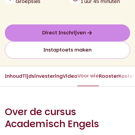
Groepsles
1 uur 45 minuten
Direct Inschrijven
Instaptoets maken
Voor wie
Inhoud
Tijdsinvestering
Video
Rooster
Koste
Over de cursus
Academisch Engels