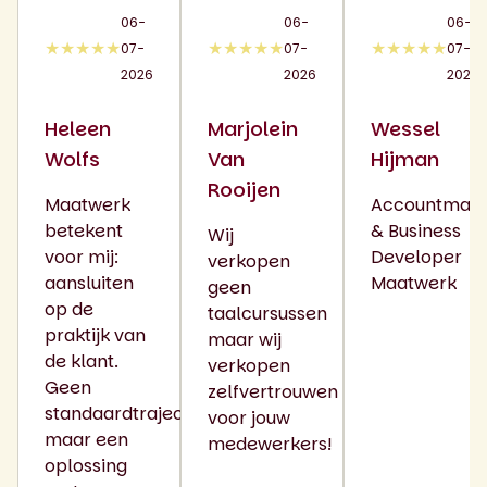
06-
06-
06-
★★★★★
★★★★★
★★★★★
07-
07-
07-
2026
2026
2026
Heleen
Marjolein
Wessel
Wolfs
Van
Hijman
Rooijen
Maatwerk
Accountman
betekent
& Business
Wij
voor mij:
Developer
verkopen
aansluiten
Maatwerk
geen
op de
taalcursussen
praktijk van
maar wij
de klant.
verkopen
Geen
zelfvertrouwen
standaardtrajecten,
voor jouw
maar een
medewerkers!
oplossing