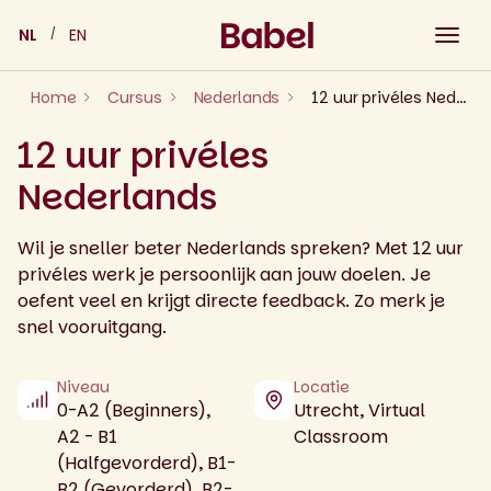
Skip
NL
EN
to
content
Home
Cursus
Nederlands
12 uur privéles Nederlands
12 uur privéles
Nederlands
Wil je sneller beter Nederlands spreken? Met 12 uur
privéles werk je persoonlijk aan jouw doelen. Je
oefent veel en krijgt directe feedback. Zo merk je
snel vooruitgang.
Niveau
Locatie
0-A2 (Beginners),
Utrecht, Virtual
A2 - B1
Classroom
(Halfgevorderd), B1-
B2 (Gevorderd), B2-