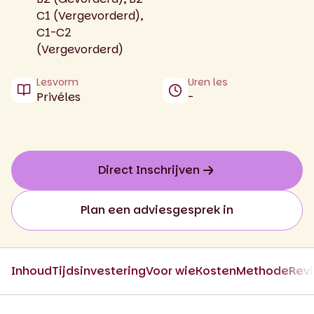
C1 (Vergevorderd),
C1-C2
(Vergevorderd)
Lesvorm
Uren les
Privéles
-
Direct Inschrijven
Plan een adviesgesprek in
Inhoud
Tijdsinvestering
Voor wie
Kosten
Methode
Rev