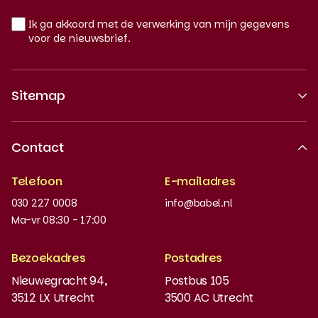
Ik ga akkoord met de verwerking van mijn gegevens
voor de nieuwsbrief.
Sitemap
Over ons
Contact
Erkende kwaliteit
Telefoon
E-mailadres
Werken bij
030 227 0008
info@babel.nl
Nieuws en updates
Ma-vr 08:30 - 17:00
Boeken bestellen
Bezoekadres
Postadres
Instaptoets
Nieuwegracht 94,
Postbus 105
3512 LX Utrecht
3500 AC Utrecht
MyBabel