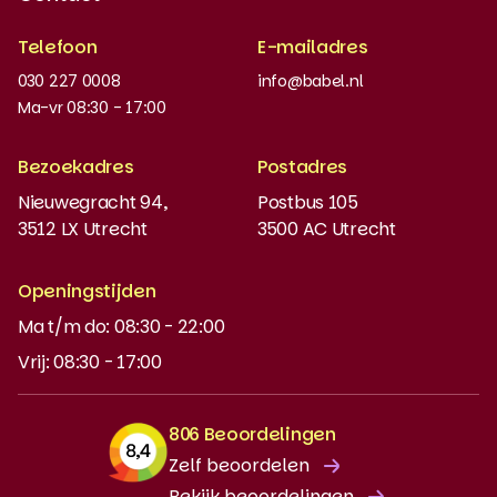
Erkende kwaliteit
Telefoon
E-mailadres
Werken bij
030 227 0008
info@babel.nl
Nieuws en updates
Ma-vr 08:30 - 17:00
Boeken bestellen
Bezoekadres
Postadres
Instaptoets
Nieuwegracht 94,
Postbus 105
3512 LX Utrecht
3500 AC Utrecht
MyBabel
NT2
Openingstijden
Ma t/m do: 08:30 - 22:00
DUO-lening
Vrij: 08:30 - 17:00
806 Beoordelingen
Zelf beoordelen
Bekijk beoordelingen