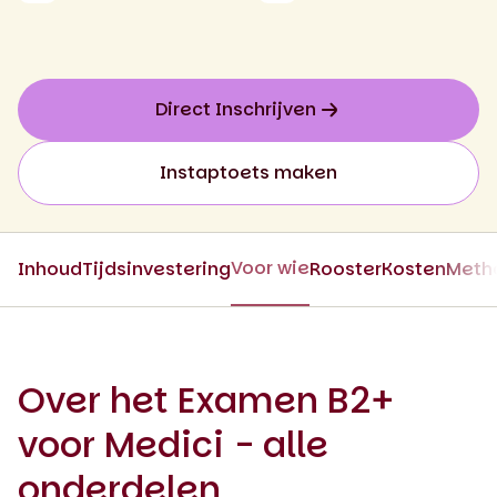
Direct Inschrijven
Instaptoets maken
Voor wie
Inhoud
Tijdsinvestering
Rooster
Kosten
Meth
Over het Examen B2+
voor Medici - alle
onderdelen