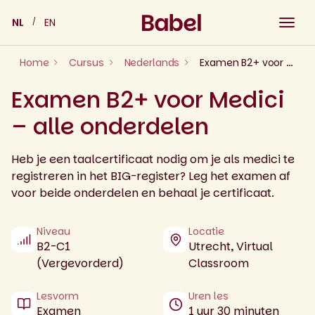
Skip
NL
EN
to
content
Home
Cursus
Nederlands
Examen B2+ voor Medici – alle onderdelen
Examen B2+ voor Medici
– alle onderdelen
Heb je een taalcertificaat nodig om je als medici te
registreren in het BIG-register? Leg het examen af
voor beide onderdelen en behaal je certificaat.
Niveau
Locatie
B2-C1
Utrecht, Virtual
(Vergevorderd)
Classroom
Lesvorm
Uren les
Examen
1 uur 30 minuten