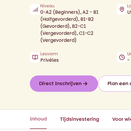
Niveau
L
0-A2 (Beginners), A2 - B1
U
(Halfgevorderd), B1-B2
(Gevorderd), B2-C1
(Vergevorderd), C1-C2
(Vergevorderd)
Lesvorm
U
Privéles
-
Direct Inschrijven
Plan een 
Inhoud
Tijdsinvestering
Voor wi