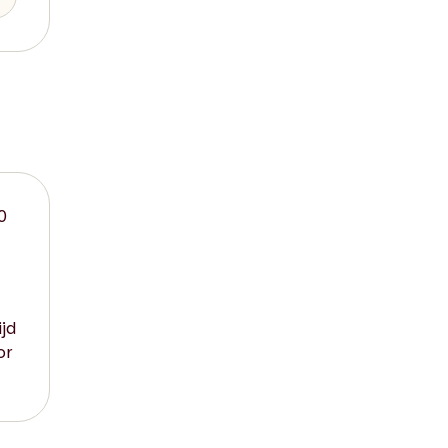
0
jd
or