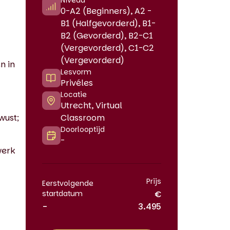
Niveau
0-A2 (Beginners), A2 -
B1 (Halfgevorderd), B1-
B2 (Gevorderd), B2-C1
(Vergevorderd), C1-C2
(Vergevorderd)
n in
Lesvorm
Privéles
Locatie
Utrecht, Virtual
wust;
Classroom
Doorlooptijd
-
werk
Prijs
Eerstvolgende
startdatum
€
-
3.495