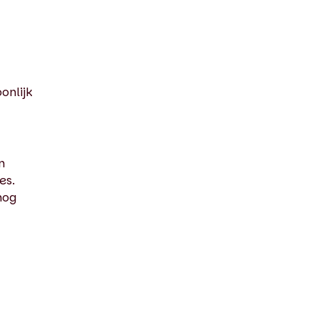
onlijk
n
es.
nog