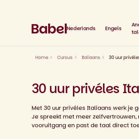
Skip
to
content
An
Nederlands
Engels
ta
Home
Cursus
Italiaans
30 uur privéle
30 uur privéles It
Met 30 uur privéles Italiaans werk je 
Je spreekt met meer zelfvertrouwen, 
vooruitgang en past de taal direct toe 