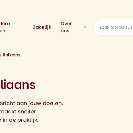
dere
Over
Zakelijk
len
ons
s Italiaans
aliaans
gericht aan jouw doelen.
maakt sneller
in de praktijk.