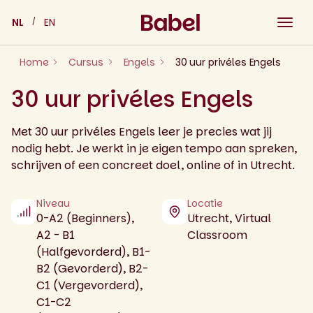
Skip
NL
EN
to
content
Home
Cursus
Engels
30 uur privéles Engels
30 uur privéles Engels
Met 30 uur privéles Engels leer je precies wat jij
nodig hebt. Je werkt in je eigen tempo aan spreken,
schrijven of een concreet doel, online of in Utrecht.
Niveau
Locatie
0-A2 (Beginners),
Utrecht, Virtual
A2 - B1
Classroom
(Halfgevorderd), B1-
B2 (Gevorderd), B2-
C1 (Vergevorderd),
C1-C2