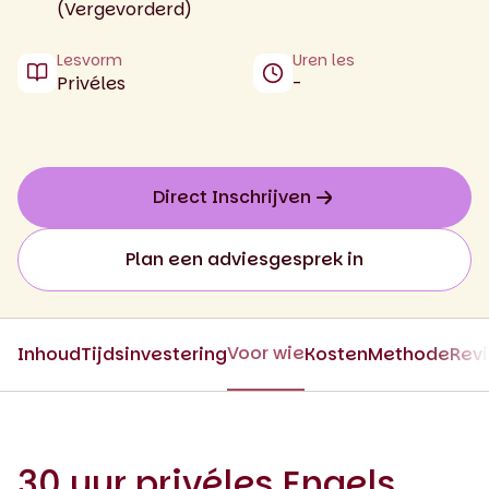
(Vergevorderd)
Lesvorm
Uren les
Privéles
-
Direct Inschrijven
Plan een adviesgesprek in
Voor wie
Inhoud
Tijdsinvestering
Kosten
Methode
Rev
30 uur privéles Engels