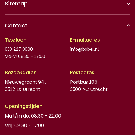
Sitemap
Over ons
Contact
Erkende kwaliteit
Telefoon
E-mailadres
Werken bij
030 227 0008
info@babel.nl
Nieuws en updates
Ma-vr 08:30 - 17:00
Boeken bestellen
Bezoekadres
Postadres
Instaptoets
Nieuwegracht 94,
Postbus 105
3512 LX Utrecht
3500 AC Utrecht
MyBabel
NT2
Openingstijden
Ma t/m do: 08:30 - 22:00
DUO-lening
Vrij: 08:30 - 17:00