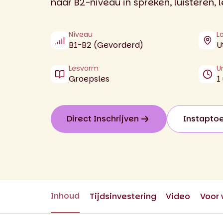
naar B2-niveau in spreken, luisteren, 
Niveau
L
B1-B2 (Gevorderd)
U
Lesvorm
U
Groepsles
1
Direct Inschrijven
Instapto
Inhoud
Tijdsinvestering
Video
Voor 