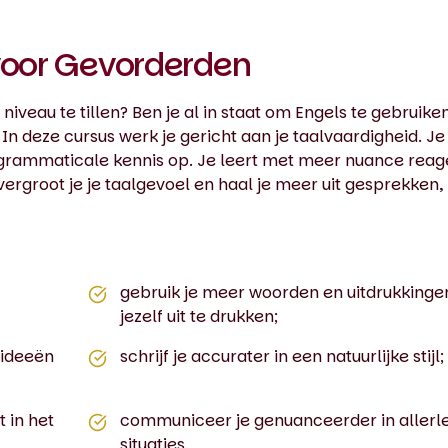
voor Gevorderden
iveau te tillen? Ben je al in staat om Engels te gebruiken
 In deze cursus werk je gericht aan je taalvaardigheid. Je
je grammaticale kennis op. Je leert met meer nuance rea
groot je je taalgevoel en haal je meer uit gesprekken,
gebruik je meer woorden en uitdrukking
jezelf uit te drukken;
 ideeën
schrijf je accurater in een natuurlijke stijl;
t in het
communiceer je genuanceerder in allerle
situaties.