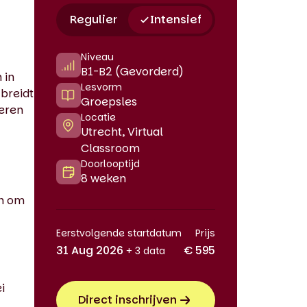
Regulier
Intensief
Niveau
B1-B2 (Gevorderd)
 in
Lesvorm
 breidt
Groepsles
geren
Locatie
Utrecht, Virtual
Classroom
Doorlooptijd
8 weken
en om
Eerstvolgende startdatum
Prijs
31 Aug 2026
€ 595
+ 3 data
i
Direct inschrijven