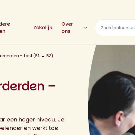
dere
Over
Zakelijk
len
ons
orderden – fast (B1 → B2)
rderden –
ar een hoger niveau. Je
oeiender en werkt toe