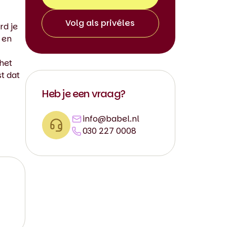
Volg als privéles
rd je
 en
het
t dat
Heb je een vraag?
info@babel.nl
030 227 0008