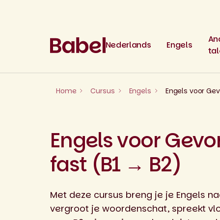
Skip
to
content
An
Nederlands
Engels
ta
Home
Cursus
Engels
Engels voor Gev
Engels voor Gevo
fast (B1 → B2)
Met deze cursus breng je je Engels na
vergroot je woordenschat, spreekt vl