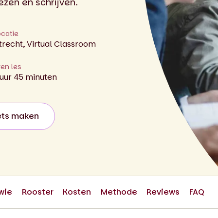
lezen en schrijven.
ocatie
trecht, Virtual Classroom
ren les
 uur 45 minuten
ets maken
wie
Rooster
Kosten
Methode
Reviews
FAQ