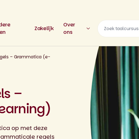
dere
Over
Zakelijk
len
ons
ngels – Grammatica (e-
ls –
earning)
tica op met deze
grammaticale regels