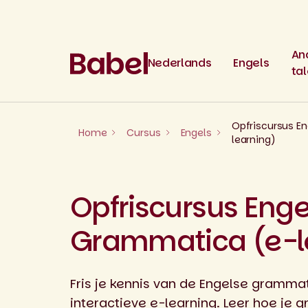
Skip
to
content
An
Nederlands
Engels
ta
Opfriscursus E
Home
Cursus
Engels
learning)
Opfriscursus Enge
Grammatica (e-l
Fris je kennis van de Engelse gramma
interactieve e-learning. Leer hoe je 