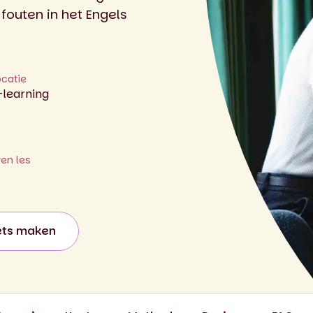
outen in het Engels
ocatie
-learning
ren les
ets maken