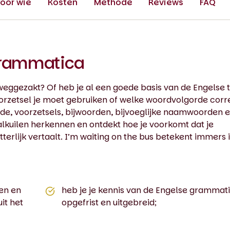
oor wie
Kosten
Methode
Reviews
FAQ
Grammatica
eggezakt? Of heb je al een goede basis van de Engelse t
oorzetsel je moet gebruiken of welke woordvolgorde corre
de, voorzetsels, bijwoorden, bijvoeglijke naamwoorden 
kuilen herkennen en ontdekt hoe je voorkomt dat je
terlijk vertaalt. I’m waiting on the bus betekent immers 
den en
heb je je kennis van de Engelse grammat
uit het
opgefrist en uitgebreid;