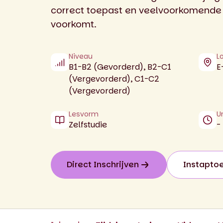
correct toepast en veelvoorkomende f
voorkomt.
Niveau
L
B1-B2 (Gevorderd), B2-C1
E
(Vergevorderd), C1-C2
(Vergevorderd)
Lesvorm
U
Zelfstudie
-
Direct Inschrijven
Instapto