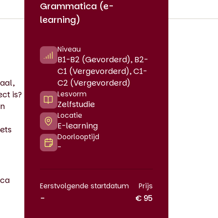
Grammatica (e-
learning)
Niveau
B1-B2 (Gevorderd), B2-
C1 (Vergevorderd), C1-
aal,
C2 (Vergevorderd)
ct is?
Lesvorm
Zelfstudie
en
Locatie
E-learning
iets
Doorlooptijd
-
ica
Eerstvolgende startdatum
Prijs
-
€ 95