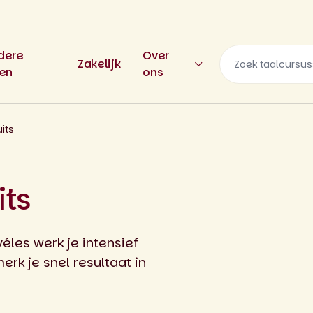
dere
Over
Zakelijk
len
ons
its
its
véles werk je intensief
erk je snel resultaat in