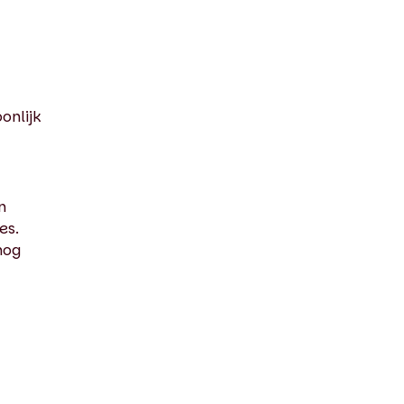
onlijk
n
es.
nog