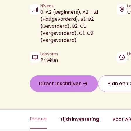
Niveau
L
0-A2 (Beginners), A2 - B1
U
(Halfgevorderd), B1-B2
(Gevorderd), B2-C1
(Vergevorderd), C1-C2
(Vergevorderd)
Lesvorm
U
Privéles
-
Direct Inschrijven
Plan een 
Inhoud
Tijdsinvestering
Voor wi