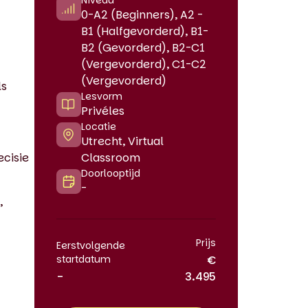
Niveau
0-A2 (Beginners), A2 -
B1 (Halfgevorderd), B1-
B2 (Gevorderd), B2-C1
(Vergevorderd), C1-C2
(Vergevorderd)
ls
Lesvorm
Privéles
Locatie
Utrecht, Virtual
cisie
Classroom
Doorlooptijd
-
,
Prijs
Eerstvolgende
startdatum
€
-
3.495