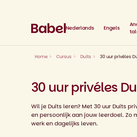
Skip
to
content
An
Nederlands
Engels
ta
Home
Cursus
Duits
30 uur privéles Du
30 uur privéles Du
Wil je Duits leren? Met 30 uur Duits pri
en persoonlijk aan jouw leerdoel. Zo m
werk en dagelijks leven.