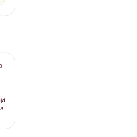
0
jd
or