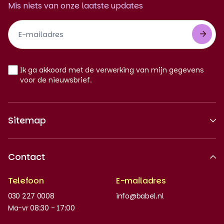
Mis niets van onze laatste updates
Footer
Newsletter
NL
Ik ga akkoord met de verwerking van mijn gegevens
voor de nieuwsbrief.
Sitemap
Over ons
Contact
Erkende kwaliteit
Telefoon
E-mailadres
Werken bij
030 227 0008
info@babel.nl
Nieuws en updates
Ma-vr 08:30 - 17:00