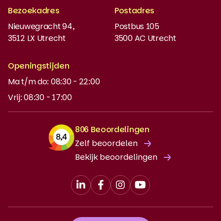
Boeken bestellen
Bezoekadres
Postadres
Instaptoets
Nieuwegracht 94,
Postbus 105
3512 LX Utrecht
3500 AC Utrecht
MyBabel
NT2
Openingstijden
Ma t/m do: 08:30 - 22:00
DUO-lening
Vrij: 08:30 - 17:00
806 Beoordelingen
Zelf beoordelen
Bekijk beoordelingen