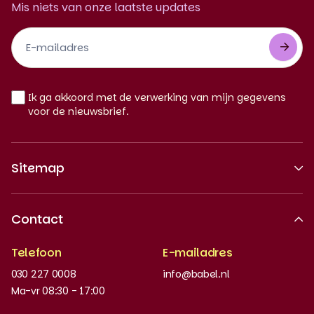
Mis niets van onze laatste updates
Footer
Newsletter
NL
Ik ga akkoord met de verwerking van mijn gegevens
voor de nieuwsbrief.
Sitemap
Over ons
Contact
Erkende kwaliteit
Telefoon
E-mailadres
Werken bij
030 227 0008
info@babel.nl
Nieuws en updates
Ma-vr 08:30 - 17:00