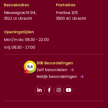
Boeken bestellen
Bezoekadres
Postadres
Instaptoets
Nieuwegracht 94,
Postbus 105
3512 LX Utrecht
3500 AC Utrecht
MyBabel
NT2
Openingstijden
Ma t/m do: 08:30 - 22:00
DUO-lening
Vrij: 08:30 - 17:00
806 Beoordelingen
Zelf beoordelen
Bekijk beoordelingen