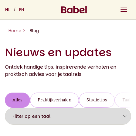
Skip
NL
EN
to
content
Home
Blog
Nieuws en updates
Ontdek handige tips, inspirerende verhalen en
praktisch advies voor je taalreis
Alles
Praktijkverhalen
Studietips
Taal e