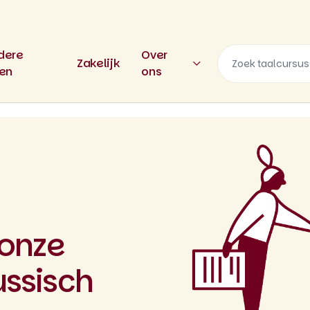
dere
Over
Zakelijk
len
ons
 onze
ussisch