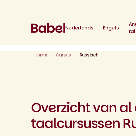
Skip
to
content
An
Nederlands
Engels
ta
Home
Cursus
Russisch
Overzicht van al
taalcursussen R