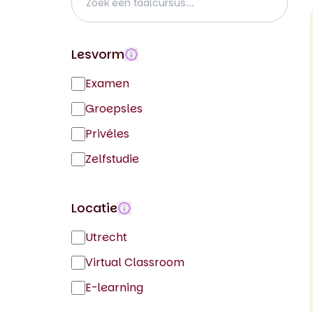
Lesvorm
Examen
Groepsles
Privéles
Zelfstudie
Locatie
Utrecht
Virtual Classroom
E-learning