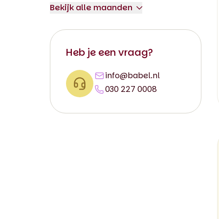
Bekijk alle maanden
Mei
Juni
Juli
Heb je een vraag?
Augustus
info@babel.nl
September
030 227 0008
Oktober
November
December