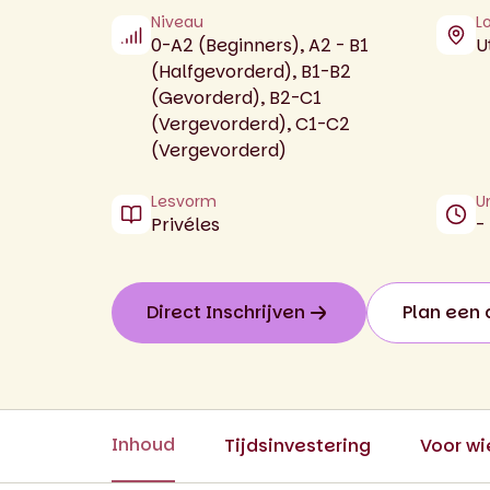
Niveau
L
0-A2 (Beginners), A2 - B1
U
(Halfgevorderd), B1-B2
(Gevorderd), B2-C1
(Vergevorderd), C1-C2
(Vergevorderd)
Lesvorm
U
Privéles
-
Direct Inschrijven
Plan een 
Inhoud
Tijdsinvestering
Voor wi