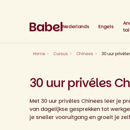
Skip
to
content
An
Nederlands
Engels
ta
Home
Cursus
Chinees
30 uur privél
30 uur privéles C
Met 30 uur privéles Chinees leer je pre
van dagelijkse gesprekken tot werkger
je sneller vooruitgang en groeit je ze