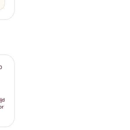
0
jd
or