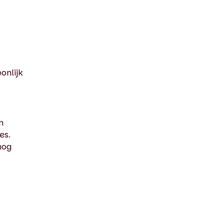
onlijk
n
es.
nog