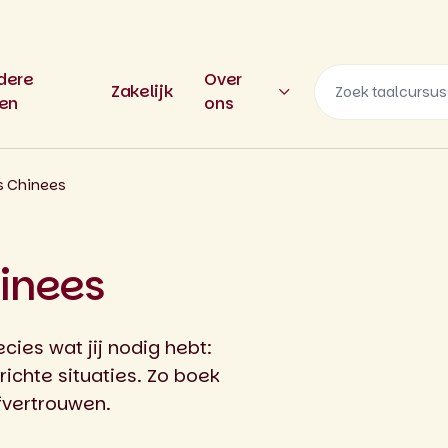
dere
Over
Zakelijk
len
ons
es Chinees
hinees
cies wat jij nodig hebt:
ichte situaties. Zo boek
lfvertrouwen.