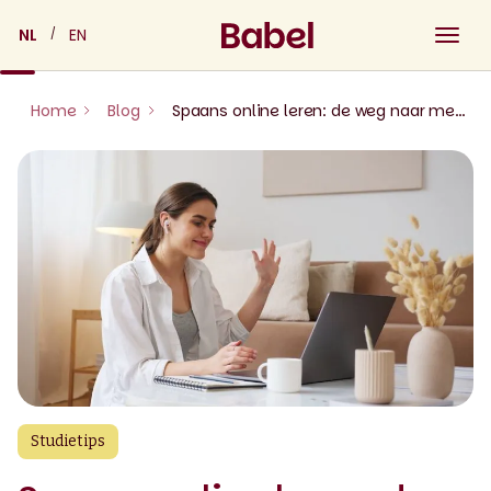
Skip
NL
EN
to
content
Home
Blog
Spaans online leren: de weg naar meertaligheid
Studietips