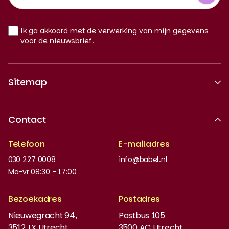
NL
Ik ga akkoord met de verwerking van mijn gegevens
voor de nieuwsbrief.
Sitemap
Over ons
Contact
Erkende kwaliteit
Telefoon
E-mailadres
Werken bij
030 227 0008
info@babel.nl
Nieuws en updates
Ma-vr 08:30 - 17:00
Boeken bestellen
Bezoekadres
Postadres
Instaptoets
Nieuwegracht 94,
Postbus 105
3512 LX Utrecht
3500 AC Utrecht