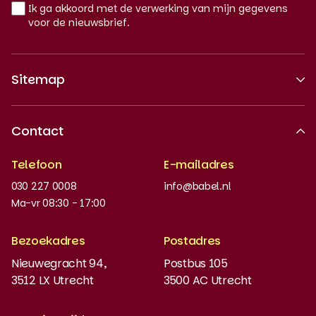
Ik ga akkoord met de verwerking van mijn gegevens
voor de nieuwsbrief.
Sitemap
Over ons
Contact
Erkende kwaliteit
Telefoon
E-mailadres
Werken bij
030 227 0008
info@babel.nl
Nieuws en updates
Ma-vr 08:30 - 17:00
Boeken bestellen
Bezoekadres
Postadres
Instaptoets
Nieuwegracht 94,
Postbus 105
3512 LX Utrecht
3500 AC Utrecht
MyBabel